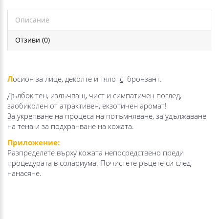
Описание
Отзиви (0)
Л
осион за лице, деколте и тяло
с
бронзант.
Дълбок тен, излъчващ, чист и симпатичен поглед,
заобиколен от атрактивен, екзотичен аромат!
За укрепване на процеса на потъмняване, за удължаване
на тена и за подхранване на кожата.
Приложение:
Разпределете върху кожата непосредствено преди
процедурата в солариума.
Почистете ръцете си след
нанасяне.