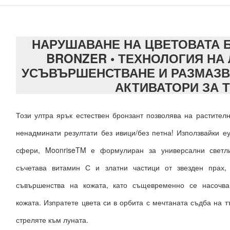
НАРУШАВАНЕ НА ЦВЕТОВАТА Б
BRONZER • ТЕХНОЛОГИЯ НА 
УСЪВЪРШЕНСТВАНЕ И РАЗМАЗВ
АКТИВАТОРИ ЗА 
Този ултра ярък естествен бронзант позволява на растител
ненадминати резултати без ивици/без петна!
Използвайки е
сфери, MoonriseTM е формулиран за универсални свет
съчетава витамин С и златни частици от звезден прах,
съвършенства на кожата, като същевременно се насочв
кожата.
Изпратете цвета си в орбита с мечтаната съдба на т
стреляте към луната.