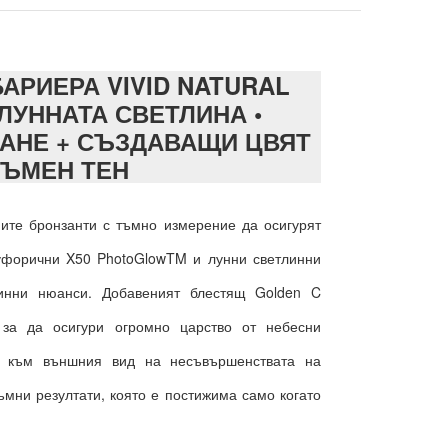
АРИЕРА VIVID NATURAL
ЛУННАТА СВЕТЛИНА •
АНЕ + СЪЗДАВАЩИ ЦВЯТ
ТЪМЕН ТЕН
ните бронзанти с тъмно измерение да осигурят
уфорични X50 PhotoGlowTM и лунни светлинни
линни нюанси.
Добавеният блестящ Golden C
 за да осигури огромно царство от небесни
а към външния вид на несъвършенствата на
ъмни резултати, която е постижима само когато