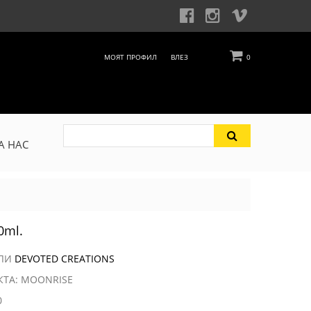
МОЯТ ПРОФИЛ
ВЛЕЗ
0
А НАС
0ml.
ЕЛИ
DEVOTED CREATIONS
КТА: MOONRISE
0