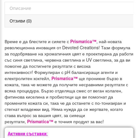
Описание
Отзиви (0)
Време е да блестите и сияете с
Prismatica™
, най-новата
революционна иновация от Devoted Creations!
Тази формула
за подобряване на хроматичния цвят е проектирана да работи
със синя светлина, червена светлина и UV светлина, за да ви
помогне да постигнете резултати с висока
интензивност!
Формулиран с pH балансиращи агенти и
електролитен коктейл,
Prismatica™
ще проникне бързо в
кожата, така че можете да получите несравними резултати с
всяка процедура.
Бързо отделяща смес от веган колаген,
фитинова киселина и пробиотици ще ви помогнат да
промените кожата си, така че да останете с по-тонизиран и
стегнат младежки вид.
Няма нужда да се жертвате, когато
става въпрос за вашия цвят, за сияещи
резултати,
Prismatica™
е точния продукт за вас!
Активни съставки: