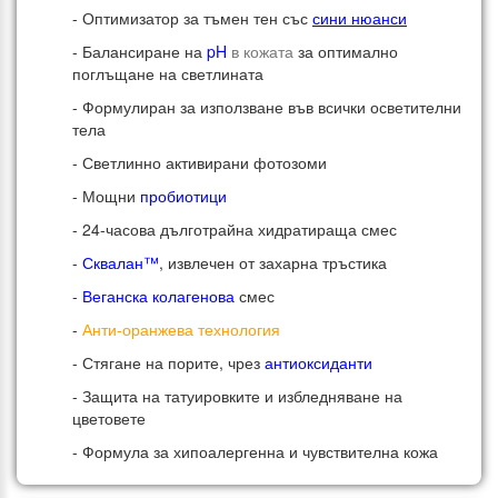
- Оптимизатор за тъмен тен със
сини нюанси
- Балансиране на
pH
в кожата
за оптимално
поглъщане на светлината
- Формулиран за използване във всички осветителни
тела
- Светлинно активирани фотозоми
- Мощни
пробиотици
- 24-часова дълготрайна хидратираща смес
-
Сквалан™
, извлечен от захарна тръстика
-
Веганска колагенова
смес
-
Анти-оранжева технология
- Стягане на порите, чрез
антиоксиданти
- Защита на татуировките и избледняване на
цветовете
- Формула за хипоалергенна и чувствителна кожа