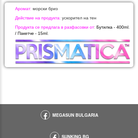
Аромат:
морски бриз
Действие на продукта:
ускорител на тен
Продукта се предлага в разфасовки от
:
Бутилка - 40
0ml.
/ Пакетче -
15ml.
MEGASUN BULGARIA
SUNKING BG