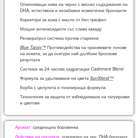
Опияняващи нива на черно с високо съдържание на
DHA, естествени и незабавни козметични бронзанти
Коректори за кожа с масло от бял трюфел
Мощни антиоксиданти със слива какаду
Ресвератрол система против стареене
Blue Tansy™
Противодейства на оранжевите тонове
на кожата, за да осигури най-дълбоки бронзови
резултати
Система за 24-часова хидратация Cashmere Blend
Формула за удължаване на цвета
SunXtend™
Борба с целулита и тонизираща формула
Технология за защита от избледняване на татуировки
и цветове
Аромат:
среднощна боровинка
DHA бронзант
Действие на продукта:
ускорител на тен,