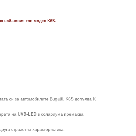
за най-новия топ модел K6S.
тата си за автомобилите Bugatti, K6S допълва K
ерата на
UVB-LED
в солариума премахва
.
 друга страхотна характеристика.