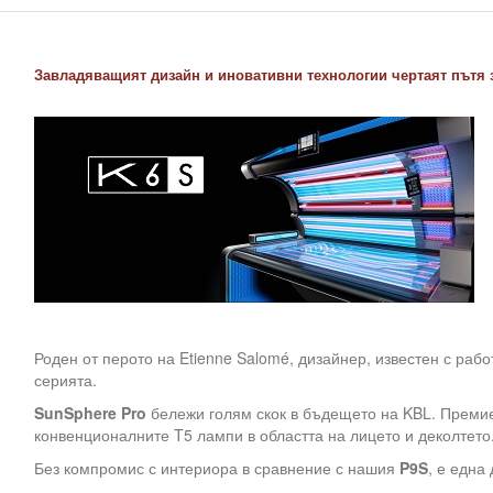
Завладяващият дизайн и иновативни технологии чертаят пътя 
Роден от перото на Etienne Salomé, дизайнер, известен с рабо
серията.
SunSphere Pro
бележи голям скок в бъдещето на KBL. Преми
конвенционалните T5 лампи в областта на лицето и деколтето
Без компромис с интериора в сравнение с нашия
P9S
, е една