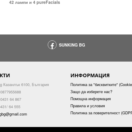
42 лампи и 4 pureFacials
SUNKING BG
КТИ
ИНФОРМАЦИЯ
g Казанлък 6100, България
Политика за "бисквитките" (Cookie
Защо да изберете нас?
 0877955688
Помощна информация
 0431 64 867
Правила и условия
431/ 64 555
Политика за поверителност (GDP
ngbg@gmail.com