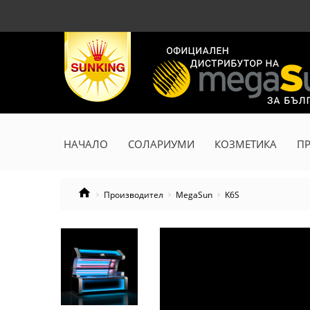
НАЧАЛО
СОЛАРИУМИ
КОЗМЕТИКА
П
Производител
MegaSun
K6S