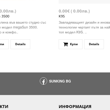
 0.00лв.)
0.00€ ( 0.00лв.)
 3500
K9S
плина във вашето студио със
Завладяващият дизайн и инова
м модел megaSun 3500.
технологии чертаят пътя за на
 и комфо..
топ модел K9S. ..
упи
Details
Купи
Details
SUNKING BG
КТИ
ИНФОРМАЦИЯ