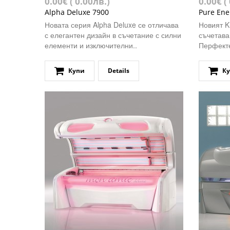
0.00€ ( 0.00лв.)
0.00€ (
Alpha Deluxe 7900
Pure Ene
Новата серия Alpha Deluxe се отличава
Новият K
с елегантен дизайн в съчетание с силни
съчетава
елементи и изключителни..
Перфекте
Купи
Details
К