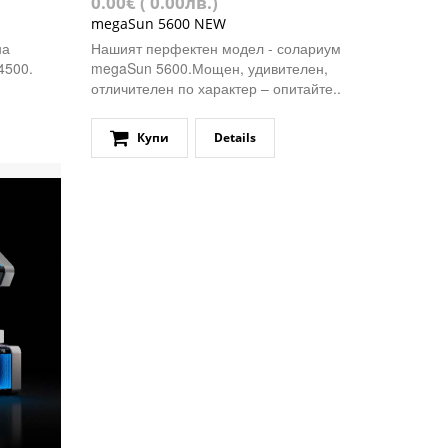
0.00€ ( 0.00лв.)
megaSun 5600 NEW
на
Нашият перфектен модел - солариум
 4500.
megaSun 5600.Мощен, удивителен,
отличителен по характер – опитайте..
Купи
Details