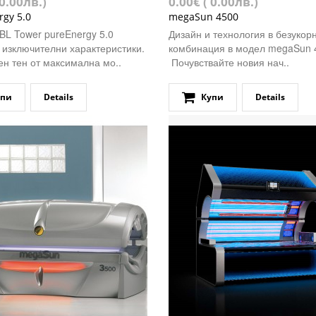
 0.00лв.)
0.00€ ( 0.00лв.)
rgy 5.0
megaSun 4500
BL Tower pureEnergy 5.0
Дизайн и технология в безукор
 изключителни характеристики.
комбинация в модел megaSun
н тен от максимална мо..
Почувствайте новия нач..
упи
Details
Купи
Details