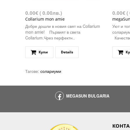
0.00€ ( 0.00лв.)
0.00€ (
Collarium mon amie
megaSun
Добре дошли в новия свят на Collarium
Уют и то
mon amie! Първият в света
солариу
Collarium.Чрез перфектн..
Качество
Купи
Details
К
Тагове:
солариуми
MEGASUN BULGARIA
КОНТА