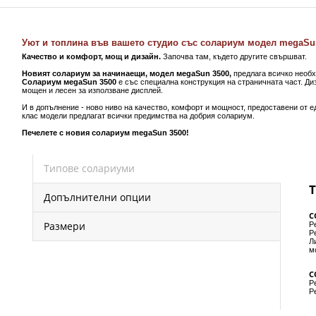
Уют и топлина във вашето студио със солариум модел mega
Качество и комфорт, мощ и дизайн.
Започва там, където другите свършват.
Новият солариум за начинаещи, модел мegaSun 3500,
предлага всичко необх
Солариум мegaSun 3500
е със специална конструкция на страничната част. Ди
мощен и лесен за използване дисплей.
И в допълнение - ново ниво на качество, комфорт и мощност, предоставени от 
клас модели предлагат всички предимства на добрия солариум.
Печелете с новия солариум megaSun 3500!
Типове солариуми
Допълнителни опции
С
Размери
Р
Р
Л
м
С
Р
Р