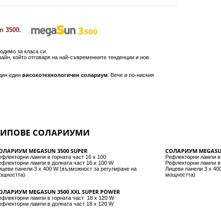
Sun 3500.
одимо за класа си.
зайн, който отговаря на най-съвременните тенденции и нов
един един
високотехнологичен солариум
. Вече и по-ниския
ТИПОВЕ СОЛАРИУМИ
ОЛАРИУМ MEGASUN 3500 SUPER
СОЛАРИУМ MEGASUN
ефлекторни лампи в горната част 16 x 100
Рефлекторни лампи в 
ефлекторни лампи в долната част 16 x 100 W
Рефлекторни лампи в 
ицеви панели 3 x 400 W (възможност за регулиране на
Лицеви панели 3 x 40
ощността)
мощността)
ОЛАРИУМ MEGASUN 3500 XXL SUPER POWER
ефлекторни лампи в горната част 18 x 120 W
ефлекторни лампи в долната част 18 x 120 W