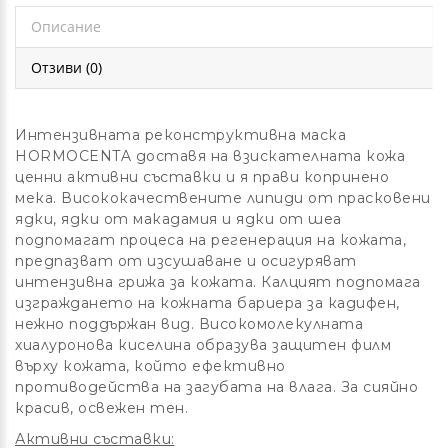
Описание
Отзиви (0)
Интензивната реконструктивна маска
HORMOCENTA доставя на взискателната кожа
ценни активни съставки и я прави копринено
мека.
Висококачествените липиди от прасковени
ядки, ядки от макадамия и ядки от шеа
подпомагат процеса на регенерация на кожата,
предпазват от изсушаване и осигуряват
интензивна грижа за кожата.
Калцият подпомага
изграждането на кожната бариера за кадифен,
нежно поддържан вид.
Високомолекулната
хиалуронова киселина образува защитен филм
върху кожата, който ефективно
противодейства на загубата на влага.
За сияйно
красив, освежен тен.
Активни съставки: