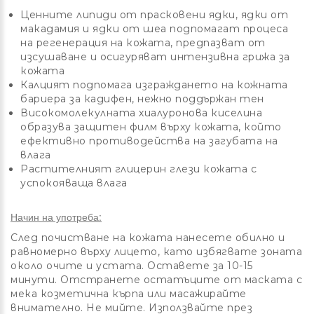
Ценните липиди от прасковени ядки, ядки от
макадамия и ядки от шеа подпомагат процеса
на регенерация на кожата, предпазват от
изсушаване и осигуряват интензивна грижа за
кожата
Калцият подпомага изграждането на кожната
бариера за кадифен, нежно поддържан тен
Високомолекулната хиалуронова киселина
образува защитен филм върху кожата, който
ефективно противодейства на загубата на
влага
Растителният глицерин глези кожата с
успокояваща влага
Начин на употреба:
След почистване на кожата нанесете обилно и
равномерно върху лицето, като избягвате зоната
около очите и устата.
Оставете за 10-15
минути.
Отстранете остатъците от маската с
мека козметична кърпа или масажирайте
внимателно.
Не мийте.
Използвайте през