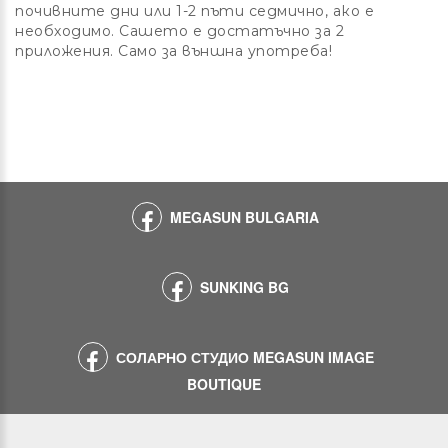
почивните дни или 1-2 пъти седмично, ако е
необходимо.
Сашето е достатъчно за 2
приложения.
Само за външна употреба!
MEGASUN BULGARIA
SUNKING BG
СОЛАРНО СТУДИО MEGASUN IMAGE
BOUTIQUE