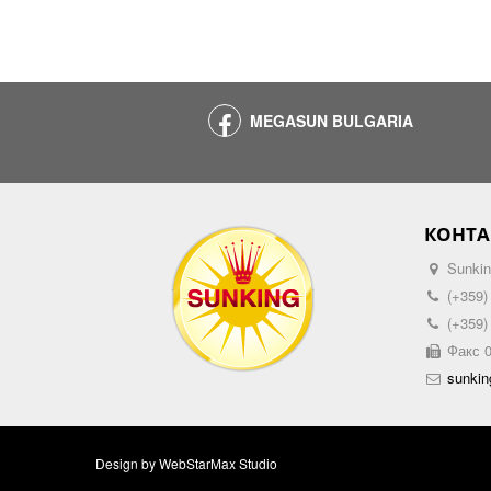
MEGASUN BULGARIA
КОНТА
Sunkin
(+359)
(+359)
Факс 0
sunki
Design by
WebStarMax Studio