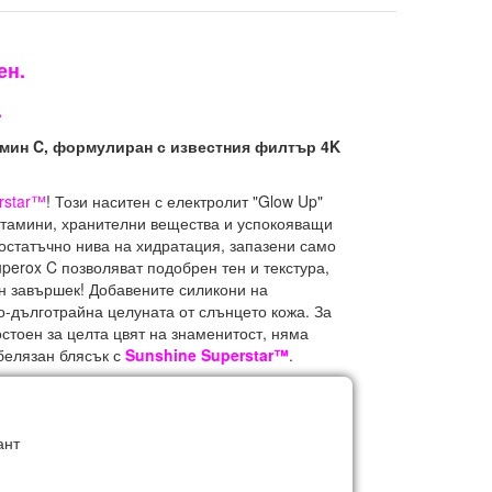
ен.
.
тамин C, формулиран с известния филтър 4K
rstar™
!
Този наситен с електролит "Glow Up"
итамини, хранителни вещества и успокояващи
достатъчно нива на хидратация, запазени само
perox C позволяват подобрен тен и текстура,
ан завършек!
Добавените силикони на
о-дълготрайна целуната от слънцето кожа.
За
стоен за целта цвят на знаменитост, няма
абелязан блясък с
Sunshine Superstar™
.
ант