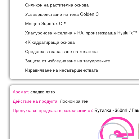
Силикон на растителна основа
Усъвършенстване на тена Golden C
Мощен Superox C™
Хиалуронова киселина + HA, произвеждаща Hyalufix™
4K хидратираща основа
Средства за запазване на колагена
Защита от избледняване на татуировките
Изравняване на несъвършенствата
Аромат:
сладко лято
Действие на продукта:
Лосион за тен
Продукта се предлага в разфасовки от:
Бутилка - 36
0ml. / Па