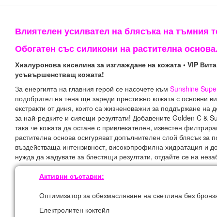
Влиятелен усилвател на блясъка на тъмния т
Обогатен със силикони на растителна основа
Хиалуронова киселина за изглаждане на кожата • VIP Ви
усъвършенстващ кожата!
За енергията на главния герой се насочете към
Sunshine Supe
подобрител на тена ще зареди престижно кожата с основни в
екстракти от диня, които са жизненоважни за поддържане на 
за най-редките и сияещи резултати!
Добавените Golden C & Su
така че кожата да остане с привлекателен, известен филтрир
растителна основа осигуряват допълнителен слой блясък за п
въздействаща интензивност, високопрофилна хидратация и до
нужда да жадувате за блестящи резултати, отдайте се на нез
Активни съставки:
Оптимизатор за обезмасляване на светлина без бронз
Електролитен коктейл