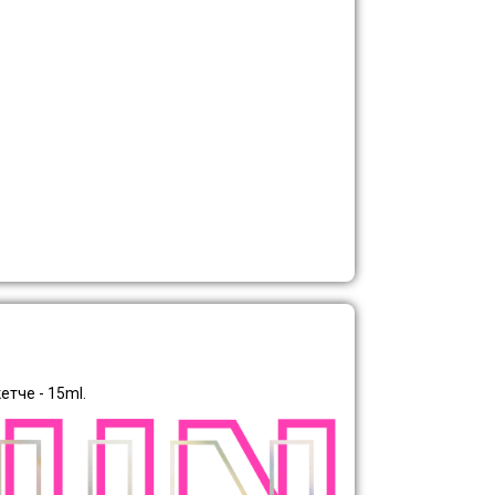
кетче -
15ml.