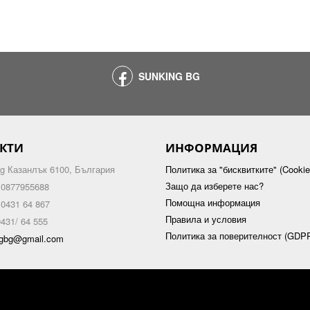
SUNKING BG
КТИ
ИНФОРМАЦИЯ
g Казанлък 6100, България
Политика за "бисквитките" (Cookie
Защо да изберете нас?
 0877955688
Помощна информация
 0431 64 867
Правила и условия
431/ 64 555
Политика за поверителност (GDP
ngbg@gmail.com