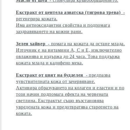
Масло от шеа
- стимулира кръвообращението.
Екстракт от центела азиатска (тигрова трева)
-
регенерира кожата.
Има антиоксидантни свойства и подпомага
заздравяването на кожни рани.
Зелен хайвер
- помага на кожата да остане млада.
Източник е на витамини А, С и Е, изключително
овлажнява и издържа до 24 часа. Това поддържа
кожата млада и кадифено мека.
Екстракт от цвят на будделея
- предпазва
чувствителната кожа от зачервяване.
Активира образуването на колаген и еластин и по
този начин подпомага ефекта на червената
светлина. Екстрактът също възстановява
увредената кожа и предотвратява стареенето на
кожата.