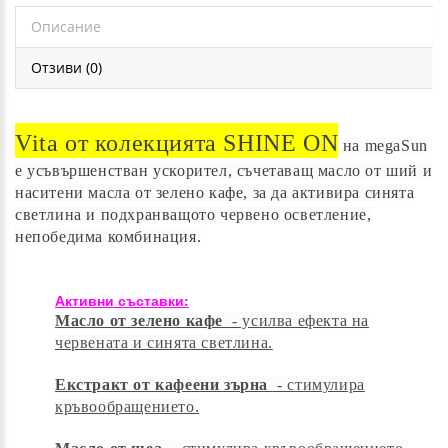
Описание
Отзиви (0)
Vita от колекцията SHINE ON
на megaSun
е усъвършенстван ускорител, съчетаващ масло от ший и
наситени масла от зелено кафе, за да активира синята
светлина и подхранващото червено осветление,
непобедима комбинация.
Активни съставки:
Масло от зелено кафе
- усилва ефекта на
червената и синята светлина.
Екстракт от кафеени зърна
- стимулира
кръвообращението.