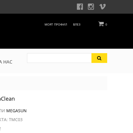
МОЯТ ПРОФИЛ
ВЛЕЗ
0
А НАС
aClean
ЕЛИ
MEGASUN
КТА: TMC03
2