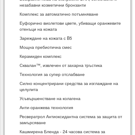
незабавни козметични бронзанти
Комплекс за автоматично потъмняване
Еуфорично виолетови цвете, убиващи оранжевите
отенъци на кожата
Зареждане на кожата с B5
Мощна пребиотична смес
Керамиден комплекс
Сквалан™, извлечен от захарна тръстика
Технология за супер отслабване
Силно концентрирани средства за изглаждане на
целулита
Усъвършенстване на колагена
Анти-оранжева технология
Ресвератрол Антиоксидантна система за защита от
замърсяване
Кашмирена Бленда - 24 часова система за