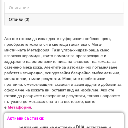
Описание
Отзиви (0)
Ако сте готови да изследвате еуфоричния небесен цвят,
преобразете кожата си в светеща галактика с Мега-
мистичната Метафория!
Тази ултра-хидратираща смес
използва керамиди, които помагат за презареждане и
задържане на естествените нива на влажност на кожата за
сатенено мека кожа.
Агентите за автоматично потъмняване
работят извънредно, осигурявайки безкрайно емблематични,
мечтателни, тъмни резултати.
Мощните пребиотични
протеини, омекотяващият сквалан и авангардните добавки за
оформяне на кожата ви, оставят вид на изобилие.
Ако сте
готови да разкриете невероятни резултати, тогава направете
пътуване до метавселената на цветовете, която
е
Метафория
.
Активни съставки:
Безкрайни нива на екстремни DHA, естествени и